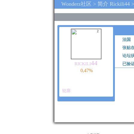
Wonderz社区 > 简介 Rickili44
2
法国
张贴
论坛
rickili44
已验
0,47%
轮廓