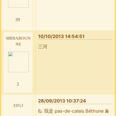
39
10/10/2013 14:54:51
mrbaboun
ne
三河
3
28/09/2013 10:37:24
efgj
🙋 我是 pas-de-calais Béthune 🎤