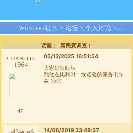
Wonderz社区 >
论坛
>
个人讨论
>
新民
话题： 新民意调查！
05/12/2025 16:51:54
chipinette
1964
大家好🙋🙋🙋
我住在比利时：埃诺省的佩鲁韦尔
兹 😉😗
47
14/06/2019 23:48:37
d43mon6