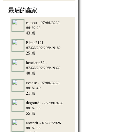
最后的赢家
catbou -
07/08/2026
08:19:23
43 点
Elena2121 -
07/08/2026 08:19:10
25 点
henriette32 -
07/08/2026 08:19:06
40 点
evanse -
07/08/2026
08:18:49
21 点
degourdi -
07/08/2026
08:18:36
55 点
aresprit -
07/08/2026
08:18:36