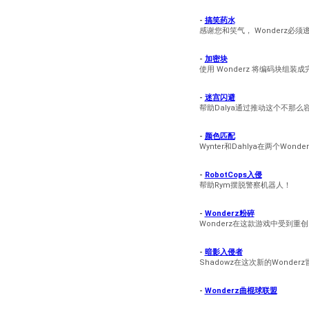
-
搞笑药水
感谢您和笑气， Wonderz必须
-
加密块
使用 Wonderz 将编码块组
-
迷宫闪避
帮助Dalya通过推动这个不那么
-
颜色匹配
Wynter和Dahlya在两个Wonde
-
RobotCops入侵
帮助Rym摆脱警察机器人！
-
Wonderz粉碎
Wonderz在这款游戏中受到
-
暗影入侵者
Shadowz在这次新的Wonde
-
Wonderz曲棍球联盟