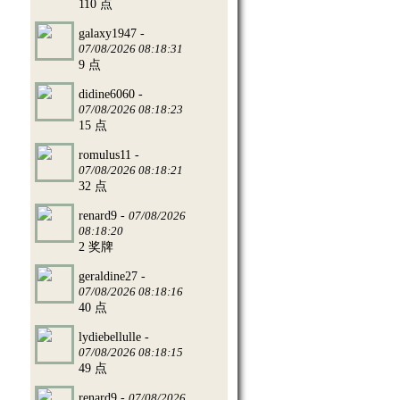
110 点
galaxy1947 -
07/08/2026 08:18:31
9 点
didine6060 -
07/08/2026 08:18:23
15 点
romulus11 -
07/08/2026 08:18:21
32 点
renard9 -
07/08/2026
08:18:20
2 奖牌
geraldine27 -
07/08/2026 08:18:16
40 点
lydiebellulle -
07/08/2026 08:18:15
49 点
renard9 -
07/08/2026