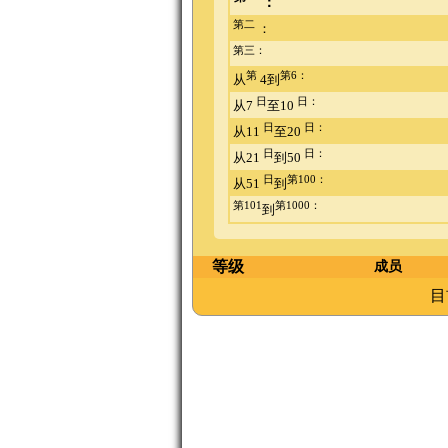
：
第二
：
第三：
第
第6：
从
4到
日
日：
从7
至10
日
日：
从11
至20
日
日：
从21
到50
日
第100：
从51
到
第101
第1000：
到
等级
成员
目