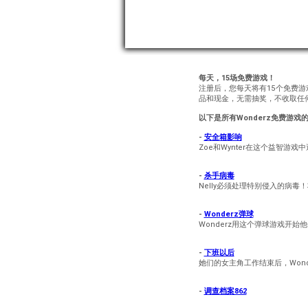
每天，15场免费游戏！
注册后，您每天将有15个免费
品和现金，无需抽奖，不收取任
以下是所有Wonderz免费游戏
-
安全箱影响
Zoe和Wynter在这个益智游
-
杀手病毒
Nelly必须处理特别侵入的病
-
Wonderz弹球
Wonderz用这个弹球游戏开始
-
下班以后
她们的女主角工作结束后，Wond
-
调查档案862