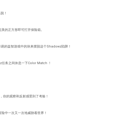
逃脱！
装成完美的正方形即可打开保险箱。
容易的益智游戏中的块来摆脱这个Shadowz陷阱！
rz任务之间休息一下Color Match ！
重创，你的观察和反射感受到了考验！
rz冒险中一次又一次地威胁着世界！