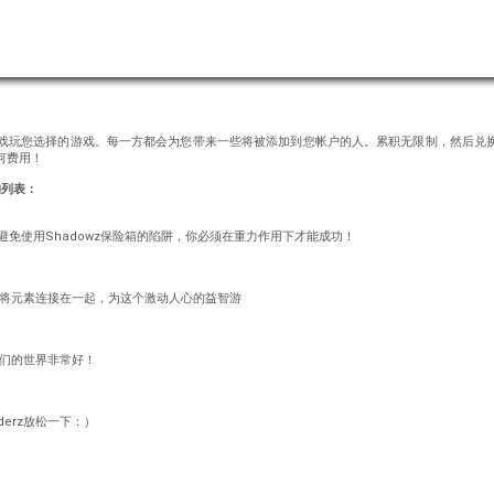
游戏玩您选择的游戏。每一方都会为您带来一些将被添加到您帐户的人。累积无限制，然后兑
何费用！
的列表：
戏中避免使用Shadowz保险箱的陷阱，你必须在重力作用下才能成功！
毒！将元素连接在一起，为这个激动人心的益智游
他们的世界非常好！
erz放松一下：）