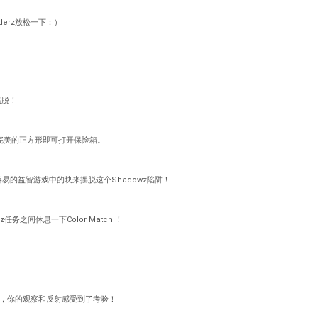
erz放松一下：）
逃脱！
装成完美的正方形即可打开保险箱。
容易的益智游戏中的块来摆脱这个Shadowz陷阱！
rz任务之间休息一下Color Match ！
重创，你的观察和反射感受到了考验！