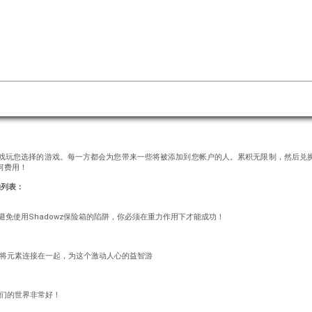
游戏玩您选择的游戏。每一方都会为您带来一些将被添加到您帐户的人。累积无限制，然后兑
何费用！
的列表：
戏中避免使用Shadowz保险箱的陷阱，你必须在重力作用下才能成功！
毒！将元素连接在一起，为这个激动人心的益智游
他们的世界非常好！