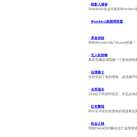
-
暗影入侵者
Shadowz在这次新的Wonde
-
Wonderz曲棍球联盟
-
库奈训练
帮助Wonderz练习Kunai投掷！
-
无人机前锋
奥里亚娜必须阻挠一个复杂的机
-
仙境骑士
佐伊开始了新的冒险，必须避开
-
仓库逃生
Zoe处于死胡同状态，并且必须
-
红色警报
Rim无与伦比的游侠必须逃离这
-
机会之线
帮助Dalya找到解决这个益智