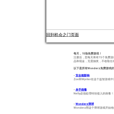
回到机会之门页面
每天，15场免费游戏！
注册后，您每天将有15个免费
品和现金，无需抽奖，不收取任
以下是所有Wonderz免费游戏
-
安全箱影响
Zoe和Wynter在这个益智游
-
杀手病毒
Nelly必须处理特别侵入的病
-
Wonderz弹球
Wonderz用这个弹球游戏开始