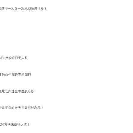
rz冒险中一次又一次地威胁着世界！
制并挫败暗影无人机
纽约乘坐摩托车的障碍
在此仓库逃生中逃脱暗影
家珠宝店的激光并赢得战利品！
游戏的方法来赢得大奖！