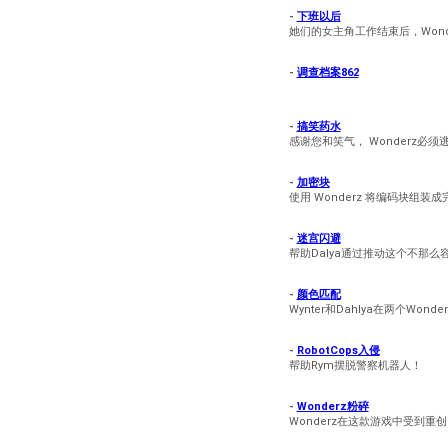
-
下班以后
她们的女主角工作结束后，Wond
-
调查档案862
-
搞笑药水
感谢您和笑气， Wonderz必须
-
加密块
使用 Wonderz 将编码块组
-
迷宫闪避
帮助Dalya通过推动这个不那么
-
颜色匹配
Wynter和Dahlya在两个Wonde
-
RobotCops入侵
帮助Rym摆脱警察机器人！
-
Wonderz粉碎
Wonderz在这款游戏中受到